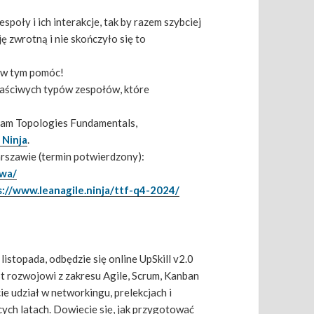
społy i ich interakcje, tak by razem szybciej
ę zwrotną i nie skończyło się to
i w tym pomóc!
łaściwych typów zespołów, które
Team Topologies Fundamentals,
 Ninja
.
arszawie (termin potwierdzony):
awa/
s://www.leanagile.ninja/ttf-q4-2024/
istopada, odbędzie się online UpSkill v2.0
 rozwojowi z zakresu Agile, Scrum, Kanban
 udział w networkingu, prelekcjach i
cych latach. Dowiecie się, jak przygotować