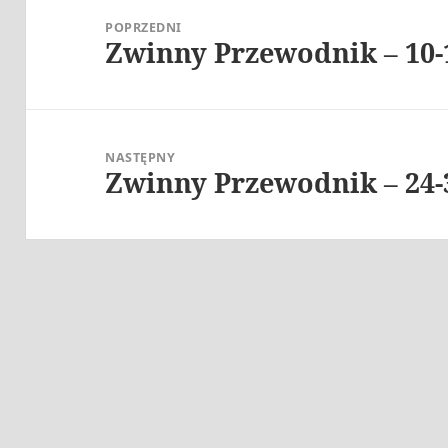
wpisu
POPRZEDNI
Zwinny Przewodnik – 10-
Poprzedni
wpis:
NASTĘPNY
Zwinny Przewodnik – 24-
Następny
wpis: