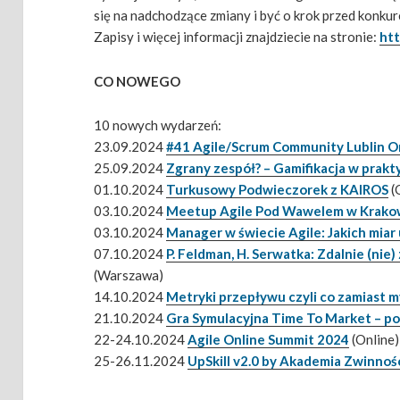
się na nadchodzące zmiany i być o krok przed konkur
Zapisy i więcej informacji znajdziecie na stronie:
htt
CO NOWEGO
10 nowych wydarzeń:
23.09.2024
#41 Agile/Scrum Community Lublin O
25.09.2024
Zgrany zespół? – Gamifikacja w prakt
01.10.2024
Turkusowy Podwieczorek z KAIROS
(
03.10.2024
Meetup Agile Pod Wawelem w Krako
03.10.2024
Manager w świecie Agile: Jakich mia
07.10.2024
P. Feldman, H. Serwatka: Zdalnie (ni
(Warszawa)
14.10.2024
Metryki przepływu czyli co zamiast 
21.10.2024
Gra Symulacyjna Time To Market – pol
22-24.10.2024
Agile Online Summit 2024
(Online)
25-26.11.2024
UpSkill v2.0 by Akademia Zwinnoś