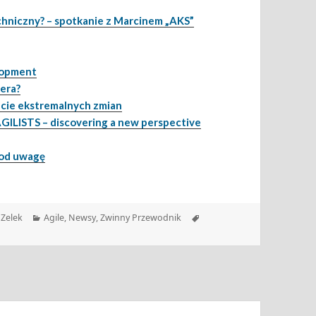
chniczny? – spotkanie z Marcinem „AKS”
lopment
era?
ecie ekstremalnych zmian
ILISTS – discovering a new perspective
pod uwagę
Kategorie
Tagi
Zelek
Agile
,
Newsy
,
Zwinny Przewodnik