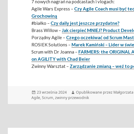
7 nowych nagrań na podcastach i vlogach:
Agile Wars Express –
Czy Agile Coach musi być te
Grochowiną
#białko –
Czy daily jest jeszcze przydatne?
Brass Willow –
Jak cierpieć MNIEJ? Product Deve
Porządny Agile –
Czego oczekiwać od Scrum Mast
ROSIEK Solutions –
Marek Kamiński – Lider w świ
Scrum with Dr Joanna –
FARMERS: the ORIGINAL AG
on AGILITY with Chad Beier
Zwinny Warsztat –
Zarządzanie zmianą – weź to 
Data
Autor
23 września 2024
Opublikowane przez Małgorzata 
publikacji
Agile
,
Scrum
,
zwinny przewodnik