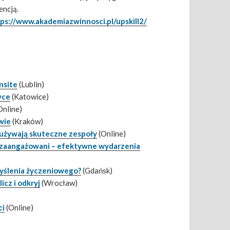
encją.
ps://www.akademiazwinnosci.pl/upskill2/
nsite
(Lublin)
yce
(Katowice)
Online)
wie
(Kraków)
r używają skuteczne zespoły
(Online)
e) zaangażowani – efektywne wydarzenia
myślenia życzeniowego?
(Gdańsk)
icz i odkryj
(Wrocław)
ci
(Online)