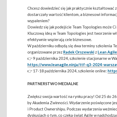
Chcesz dowiedzieć się jak praktycznie kształtować ze
dostarczały wartość klientom, a biznesowi informacj
wypaleniem?
Dowiedz się jak podejście Team Topologies może C
Kluczową ideą w Team Topologies jest tworzenie w
efektywnie wspierają cele biznesowe.
W październiku odbędą się dwa terminy szkolenia 
organizowane przez
Radek Orszewski
z
Lean Agile
👉 9 października 2024, szkolenie stacjonarne w W
https://www.leanagile.ninja/ttf-q3-2024-warsz
👉 17-18 października 2024, szkolenie online:
http
PARTNERSTWO MEDIALNE
Zwiększ swoja wartość na rynku pracy! Od 25 do 26 l
by Akademia Zwinności. Wydarzenie poświęcone jest
i Product Ownershipu. Podczas wydarzenia weźmiecie
dyskusjach o tym, co czeka świat Agile w nadchodzą